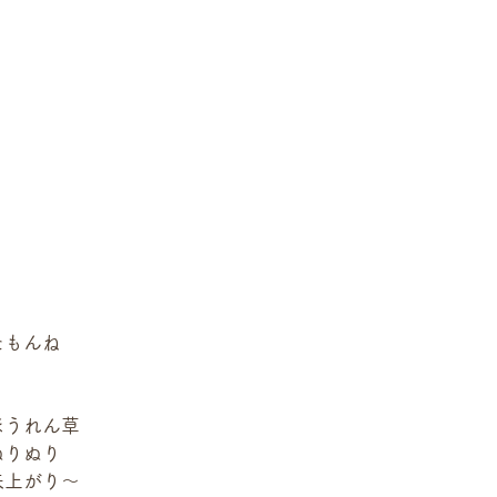
たもんね
ほうれん草
ぬりぬり
来上がり〜