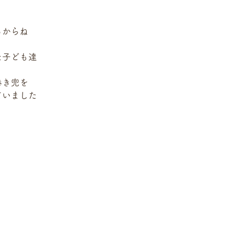
るからね
た子ども達
巻き兜を
ていました