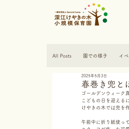
All Posts
園での様子
イベ
2025年5月3日
春巻き兜と
ゴールデンウィーク
こどもの日を迎える
けやきの木では兜を
午前中に折り紙使っ