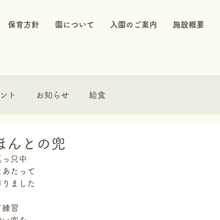
保育方針
園について
入園のご案内
施設概要
ント
お知らせ
給食
ほんとの兜
真っ只中
にあたって
作りました
て練習