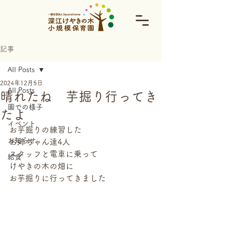
記事
All Posts
2024年12月5日
All Posts
晴れたね 芋掘り行ってき
園での様子
たよ
イベント
お芋掘りの練習した
お知らせ
お姉ちゃん達4人
スタッフと電車に乗って
給食
けやきの木の畑に
お芋掘りに行ってきました